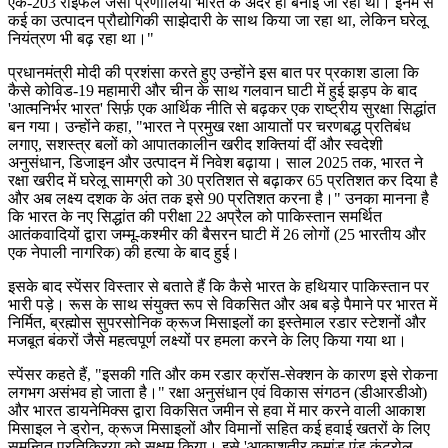
एके-203 राइफल जैसी प्रणालियां भारत के अंदर ही बनाई जा रही थीं। इनमें से
कई का उत्पादन प्रौद्योगिकी साझेदारी के साथ किया जा रहा था, लेकिन घरेलू
नियंत्रण भी बढ़ रहा था।"
प्रधानमंत्री मोदी की प्रशंसा करते हुए उन्होंने इस बात पर प्रकाश डाला कि
कैसे कोविड-19 महामारी और चीन के साथ गलवान घाटी में हुई झड़प के बाद
'आत्मनिर्भर भारत' सिर्फ़ एक आर्थिक नीति से बढ़कर एक राष्ट्रीय सुरक्षा सिद्धांत
बन गया। उन्होंने कहा, "भारत ने प्रमुख रक्षा आयातों पर चरणबद्ध प्रतिबंध
लगाए, सशस्त्र बलों को आपातकालीन खरीद शक्तियां दीं और स्वदेशी
अनुसंधान, डिजाइन और उत्पादन में निवेश बढ़ाया। साल 2025 तक, भारत ने
रक्षा खरीद में घरेलू सामग्री को 30 प्रतिशत से बढ़ाकर 65 प्रतिशत कर दिया है
और अब लक्ष्य दशक के अंत तक इसे 90 प्रतिशत करना है।" उनका मानना ​​है
कि भारत के नए सिद्धांत की परीक्षा 22 अप्रैल को पाकिस्तान समर्थित
आतंकवादियों द्वारा जम्मू-कश्मीर की बैसरन घाटी में 26 लोगों (25 भारतीय और
एक नेपाली नागरिक) की हत्या के बाद हुई।
इसके बाद स्पेंसर विस्तार से बताते हैं कि कैसे भारत के हथियार पाकिस्तान पर
भारी पड़े। रूस के साथ संयुक्त रूप से विकसित और अब बड़े पैमाने पर भारत में
निर्मित, ब्रह्मोस सुपरसोनिक क्रूज मिसाइलों का इस्तेमाल रडार स्टेशनों और
मजबूत बंकरों जैसे महत्वपूर्ण लक्ष्यों पर हमला करने के लिए किया गया था।
स्पेंसर कहते हैं, "इसकी गति और कम रडार क्रॉस-सेक्शन के कारण इसे रोकना
लगभग असंभव हो जाता है।" रक्षा अनुसंधान एवं विकास संगठन (डीआरडीओ)
और भारत डायनेमिक्स द्वारा विकसित जमीन से हवा में मार करने वाली आकाश
मिसाइल ने ड्रोन, क्रूज मिसाइलों और विमानों सहित कई हवाई खतरों के लिए
समन्वित प्रतिक्रिया को सक्षम किया। इसे 'आकाशतीर कमांड एंड कंट्रोल