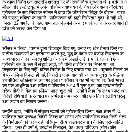
के तहत निर्मित एक राष्ट्रीय शस्त्रागार की रणनीतिक शुरुआत थी। वर्तमान में
मॉडर्न वॉर इंस्टीट्यूट में अर्बन वॉरफेयर अध्ययन के चेयर और अर्बन वॉरफेयर
प्रोजेक्ट के सह-निदेशक स्पेंसर ने कहा कि 'ऑपरेशन सिंदूर' के दौरान "भारत
की संप्रभु शक्ति" के सामने "पाकिस्तान की झूठी निर्भरता" कुछ भी नहीं थी,
जिसने 22 अप्रैल के पहलगाम आतंकी हमले के बाद पाकिस्तान के अंदर आतंकी
ढांचे को ध्वस्त कर दिया था।
स्पेंसर ने लिखा, "अपने द्वारा डिजाइन किए गए, बनाए गए और तैनात किए गए
सटीक उपकरणों का इस्तेमाल करते हुए, युद्ध के मैदान पर बेजोड़ नियंत्रण के
साथ भारत ने एक संप्रभु शक्ति के रूप में लड़ाई लड़ी। पाकिस्तान ने एक
प्रॉक्सी बल के रूप में लड़ाई लड़ी, जो चीनी हार्डवेयर पर निर्भर था, जो
उत्कृष्टता के लिए नहीं, बल्कि निर्यात के लिए बनाया गया था। चुनौती मिलने पर
ये प्रणालियां विफल हो गईं, जिससे इस्लामाबाद की रक्षात्मक मुद्रा के पीछे का
रणनीतिक खोखलापन उजागर हुआ।" स्पेंसर ने यह भी बताया कि कैसे भारत
का एक आधुनिक रक्षा शक्ति में परिवर्तन 2014 में शुरू हुआ, जब प्रधानमंत्री
नरेंद्र मोदी ने 'मेक इन इंडिया' पहल शुरू की। उन्होंने कहा कि लक्ष्य स्पष्ट था:
विदेशी हथियारों के आयात पर निर्भरता कम करना और एक विश्व स्तरीय घरेलू
रक्षा उद्योग का निर्माण करना।
उन्होंने कहा, "नीति ने संयुक्त उद्यमों को प्रोत्साहित किया, रक्षा क्षेत्र में 74
प्रतिशत तक प्रत्यक्ष विदेशी निवेश को खोला और सार्वजनिक तथा निजी क्षेत्र
के निर्माताओं को घर पर ही परिष्कृत सैन्य हार्डवेयर बनाने के लिए प्रोत्साहित
किया। कुछ ही वर्षों में, ब्रह्मोस मिसाइल, के9 वज्र हॉवित्जर (तोप) और