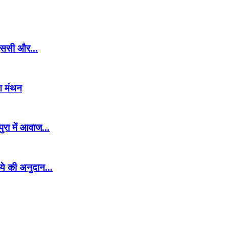
ीएससी और...
ुआ मंथन
रा में आवाज...
ये की अनुदान...