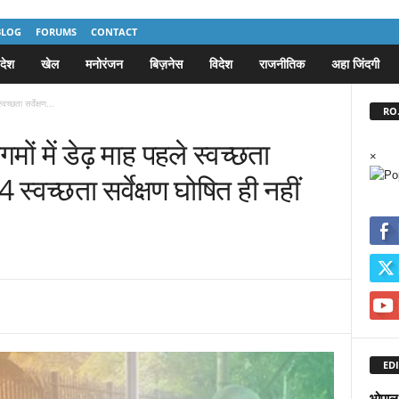
BLOG
FORUMS
CONTACT
देश
खेल
मनोरंजन
बिज़नेस
विदेश
राजनीतिक
अहा जिंदगी
च्छता सर्वेक्षण...
RO.
ों में डेढ़ माह पहले स्वच्छता
×
24 स्वच्छता सर्वेक्षण घोषित ही नहीं
EDI
भोपाल