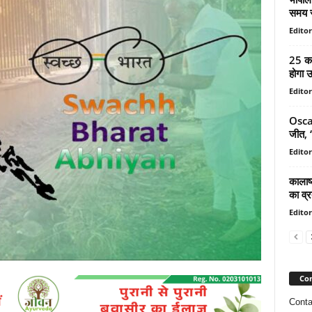
समय स
Editor
25 कर
होगा उ
Editor
Oscar
जीत, ‘
Editor
कालाष
का व्रत
Editor
Con
Conta