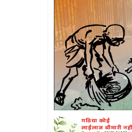
P
o
r
t
a
l