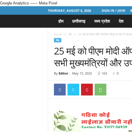
Google Analytics
—— Meta Pixel
THURSDAY, AUGUST 6, 2026
SIGN IN / JOIN
होम
छत्तीसगढ़
मध्य प्रदेश
देश
H
i
Home
देश
25 मई को पीएम मोदी ऑपरेशन सिंदूर के बारे में जानकारी
देश
n
25 मई को पीएम मोदी ऑपरेश
सभी मुख्यमंत्रियों और उप
d
i
By
Editor
-
May 15, 2025
163
0
N
e
w
s