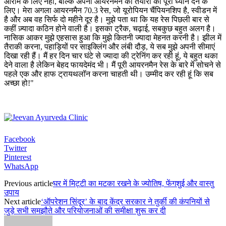
आराम के लिए नहीं, बल्कि अपनी आयरनमैन की तैयारी को पूरा ध्यान देने के
लिए। मेरा अगला आयरनमैन 70.3 रेस, जो यूरोपियन चैंपियनशिप है, स्वीडन में
है और अब वह सिर्फ दो महीने दूर है। मुझे पता था कि यह रेस पिछली बार से
कहीं ज़्यादा कठिन होने वाली है। इसका ट्रैक, चढ़ाई, सबकुछ बहुत अलग है।
नासिक आकर मुझे एहसास हुआ कि मुझे कितनी ज्यादा मेहनत करनी है। झील में
तैराकी करना, पहाड़ियों पर साइक्लिंग और लंबी दौड़, ये सब मुझे अपनी सीमाएं
दिखा रही हैं। मैं हर दिन चार घंटे से ज्यादा की ट्रेनिंग कर रही हूं, ये बहुत थका
देने वाला है लेकिन बेहद फायदेमंद भी। मैं पूरी आयरनमैन रेस के बारे में सोचने से
पहले एक और हाफ ट्रायथलॉन करना चाहती थी। उम्मीद कर रही हूं कि सब
अच्छा हो!"
Facebook
Twitter
Pinterest
WhatsApp
Previous article
घर में मिट्टी का मटका रखने के ज्योतिष, फेंगशुई और वास्तु
उपाय
Next article
‘ऑपरेशन सिंदूर’ के बाद केंद्र सरकार ने तुर्की की कंपनियों से
जुड़े सभी समझौते और परियोजनाओं की समीक्षा शुरू कर दी