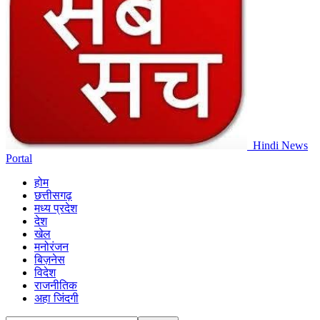
Hindi News
Portal
होम
छत्तीसगढ़
मध्य प्रदेश
देश
खेल
मनोरंजन
बिज़नेस
विदेश
राजनीतिक
अहा जिंदगी