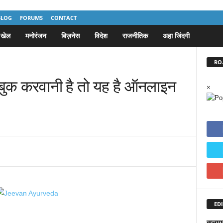
BLOG
FORUMS
CONTACT
खेल
मनोरंजन
बिज़नेस
विदेश
राजनीतिक
अहा जिंदगी
RO.
भी बुक करवानी है तो यह है ऑनलाइन
×
EDI
सलमान