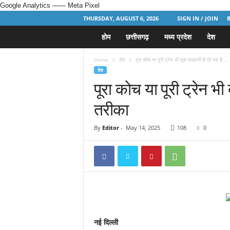
Google Analytics
—— Meta Pixel
THURSDAY, AUGUST 6, 2026
SIGN IN / JOIN
होम
छत्तीसगढ़
मध्य प्रदेश
देश
H
i
Home
देश
पूरा कोच या पूरी ट्रेन भी बुक करवानी है तो यह है...
देश
n
पूरा कोच या पूरी ट्रेन 
तरीका
d
i
By
Editor
-
May 14, 2025
108
0
N
e
w
s
नई दिल्ली