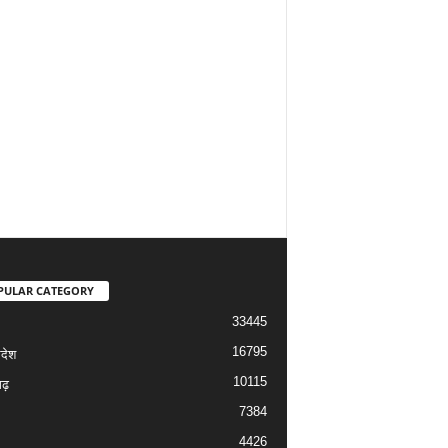
PULAR CATEGORY
33445
16795
रदेश
10115
ढ़
7384
4426