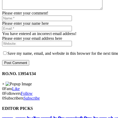
Please enter your comment!
Please enter your name here
You have entered an incorrect email address!
Please enter your email address here
Save my name, email, and website in this browser for the next tim
RO.NO. 13954/134
×
0
Fans
Like
0
Followers
Follow
0
Subscribers
Subscribe
EDITOR PICKS