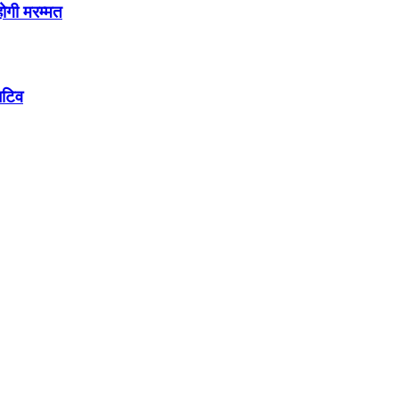
होगी मरम्मत
िटिव