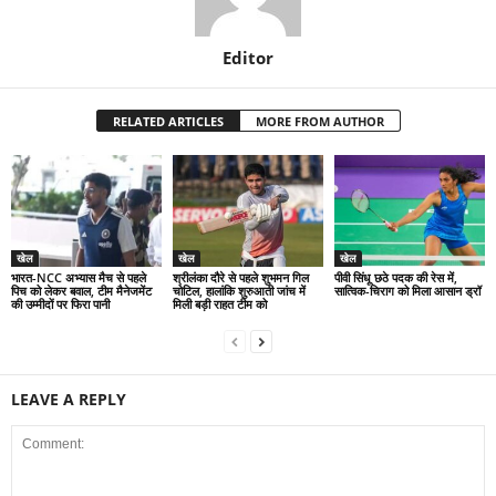
Editor
RELATED ARTICLES
MORE FROM AUTHOR
खेल
खेल
खेल
भारत-NCC अभ्यास मैच से पहले
श्रीलंका दौरे से पहले शुभमन गिल
पीवी सिंधू छठे पदक की रेस में,
पिच को लेकर बवाल, टीम मैनेजमेंट
चोटिल, हालांकि शुरुआती जांच में
सात्विक-चिराग को मिला आसान ड्रॉ
की उम्मीदों पर फिरा पानी
मिली बड़ी राहत टीम को
LEAVE A REPLY