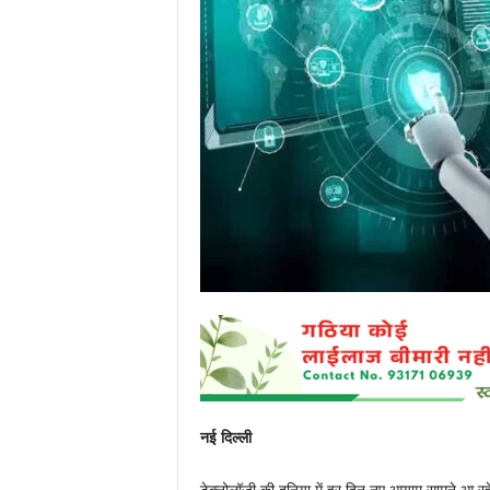
P
o
r
t
a
l
नई दिल्ली