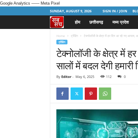
Google Analytics
—— Meta Pixel
SUNDAY, AUGUST 9, 2026
SIGN IN / JOIN
BL
होम
छत्तीसगढ़
मध्य प्रदेश
H
i
Home
ट्रेंडिंग
टेक्नोलॉजी के क्षेत्र में हर दिन आ रहे नए आयाम, 
ट्रेंडिंग
टेक्नोलॉजी के क्षेत्र मे
n
सालों में बदल देगी हमारी 
d
i
By
Editor
-
May 6, 2025
112
0
N
e
w
s