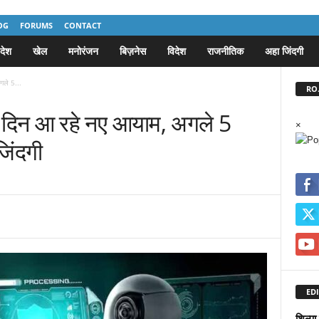
OG
FORUMS
CONTACT
देश
खेल
मनोरंजन
बिज़नेस
विदेश
राजनीतिक
अहा जिंदगी
अगले 5...
RO.
ं हर दिन आ रहे नए आयाम, अगले 5
×
जिंदगी
EDI
शिल्पा