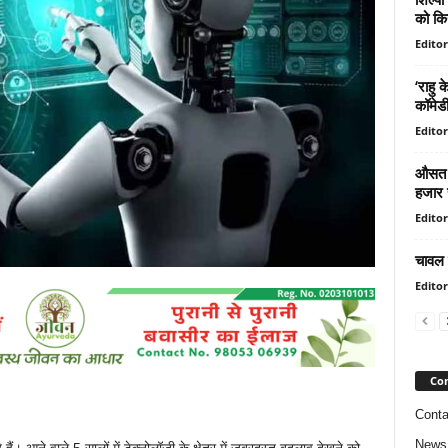
को किय
Editor
‘राहु 
कॉमेडी
Editor
औसत स
हजार र
Editor
चावल 
Editor
Con
Conta
News