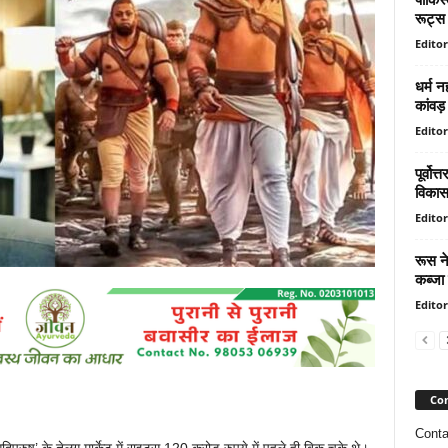
रूट्स 
Editor
धर्म न
कांवड़
Editor
पूर्वो
विकास
Editor
रूस ने
कब्‍जा
Editor
Con
Conta