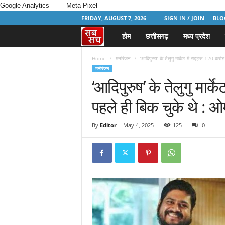
Google Analytics
—— Meta Pixel
FRIDAY, AUGUST 7, 2026
SIGN IN / JOIN
BLO
होम
छत्तीसगढ़
मध्य प्रदेश
H
i
Home
मनोरंजन
‘आदिपुरुष’ के तेलुगु मार्केट में राइट्स 120 करोड़ 
मनोरंजन
‘आदिपुरुष’ के तेलुगु मार्क
n
पहले ही बिक चुके थे : 
d
i
By
Editor
-
May 4, 2025
125
0
N
e
w
s