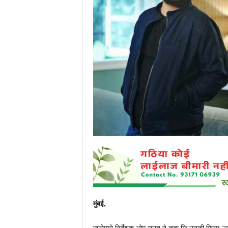
P
o
r
t
a
l
मुंबई,