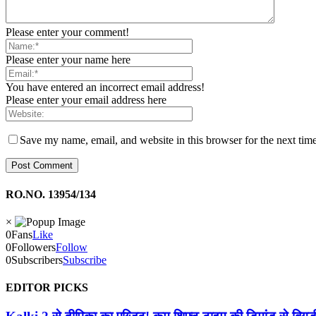
Please enter your comment!
Please enter your name here
You have entered an incorrect email address!
Please enter your email address here
Save my name, email, and website in this browser for the next tim
RO.NO. 13954/134
×
0
Fans
Like
0
Followers
Follow
0
Subscribers
Subscribe
EDITOR PICKS