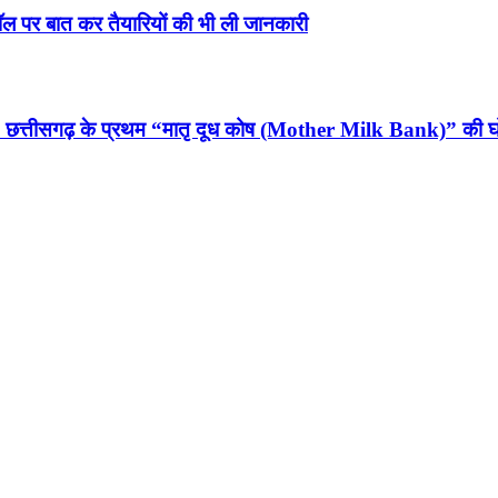
कॉल पर बात कर तैयारियों की भी ली जानकारी
न, छत्तीसगढ़ के प्रथम “मातृ दूध कोष (Mother Milk Bank)” की 