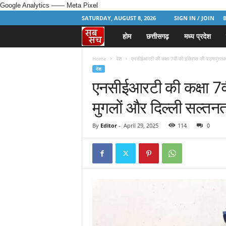
Google Analytics
—— Meta Pixel
SATURDAY, AUGUST 8, 2026
SIGN IN / JOIN
होम
छत्तीसगढ़
मध्य प्रदेश
H
i
Home
देश
एनसीईआरटी की कक्षा 7वीं की इतिहास की पाठ्यपुस्तक 
देश
एनसीईआरटी की कक्षा 7वी
n
मुगलों और दिल्ली सल्तनत
d
i
By
Editor
-
April 29, 2025
114
0
N
e
w
s