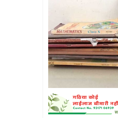
P
o
r
t
a
l