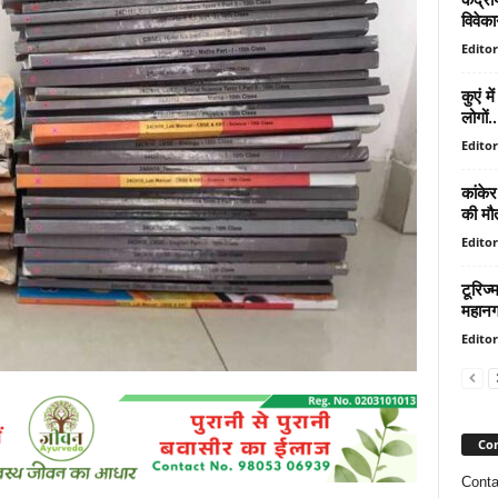
विवेक
Editor
कुएं मे
लोगों..
Editor
कांकेर
की मौ
Editor
टूरिज्
महानगर
Editor
Con
Conta