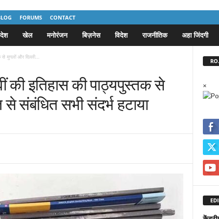
BLOG
FORUMS
CONTACT
देश
खेल
मनोरंजन
बिज़नेस
विदेश
राजनीतिक
अहा जिंदगी
से मुगलों और दिल्ली...
RO.
ं की इतिहास की पाठ्यपुस्तक से
×
 से संबंधित सभी संदर्भ हटाया
EDI
केंद्र