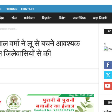
G
FORUMS
CONTACT
देश
खेल
मनोरंजन
बिज़नेस
विदेश
राजनीतिक
अहा जिंदगी
ने आवश्यक सावधानी...
RO.
पाल वर्मा ने लू से बचने आवश्यक
×
जिलेवासियों से की
EDI
इतिहा