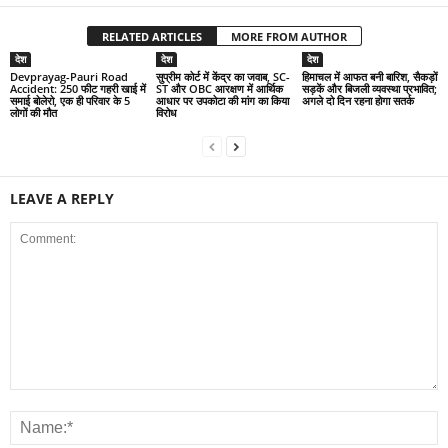
RELATED ARTICLES
MORE FROM AUTHOR
देश
देश
देश
Devprayag-Pauri Road
सुप्रीम कोर्ट में केंद्र का जवाब, SC-
हिमाचल में आफत बनी बारिश, सैकड़ों
Accident: 250 फीट गहरी खाई में
ST और OBC आरक्षण में आर्थिक
सड़कें और बिजली व्यवस्था प्रभावित;
समाई बोलेरो, एक ही परिवार के 5
आधार पर उपकोटा की मांग का किया
अगले दो दिन रहना होगा सतर्क
लोगों की मौत
विरोध
LEAVE A REPLY