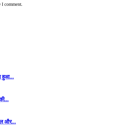
e I comment.
 हुआ...
की...
बल और...