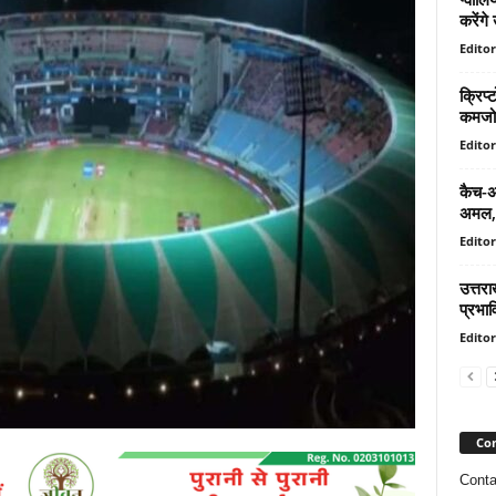
करेंगे
Editor
क्रिप
कमजोर,
Editor
कैच-अ
अमल, श
Editor
उत्तरा
प्रभाव
Editor
Con
Conta