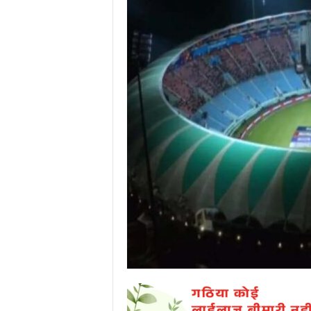
P
o
r
t
a
l