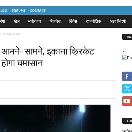
BLOG
FORUMS
CONTACT
देश
खेल
मनोरंजन
बिज़नेस
विदेश
राजनीतिक
अहा जिंदगी
 स्टेडियम की पिच...
RO.
मने- सामने, इकाना क्रिकेट
×
 होगा घमासान
EDI
ग्वालि