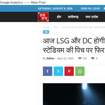
Google Analytics
—— Meta Pixel
SATURDAY, AUGUST 8, 2026
SIGN IN / JOIN
होम
छत्तीसगढ़
मध्य प्रदेश
H
i
Home
खेल
आज LSG और DC होगी आमने- सामने, इकाना क्रिकेट
खेल
आज LSG और DC होगी आ
n
स्टेडियम की पिच पर फिर
d
i
By
Editor
-
April 22, 2025
102
0
N
e
w
s