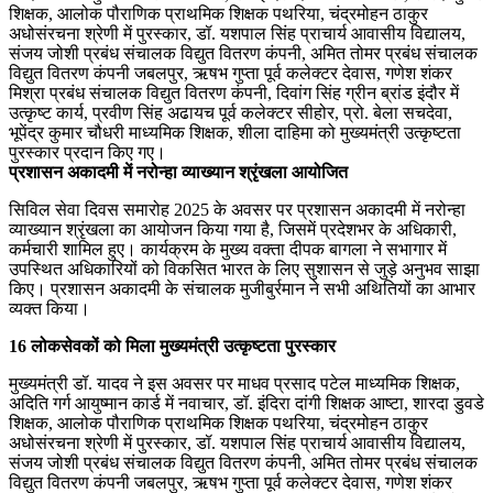
शिक्षक, आलोक पौराणिक प्राथमिक शिक्षक पथरिया, चंद्रमोहन ठाकुर
अधोसंरचना श्रेणी में पुरस्कार, डॉ. यशपाल सिंह प्राचार्य आवासीय विद्यालय,
संजय जोशी प्रबंध संचालक विद्युत वितरण कंपनी, अमित तोमर प्रबंध संचालक
विद्युत वितरण कंपनी जबलपुर, ऋषभ गुप्ता पूर्व कलेक्टर देवास, गणेश शंकर
मिश्रा प्रबंध संचालक विद्युत वितरण कंपनी, दिवांग सिंह ग्रीन ब्रांड इंदौर में
उत्कृष्ट कार्य, प्रवीण सिंह अढायच पूर्व कलेक्टर सीहोर, प्रो. बेला सचदेवा,
भूपेंद्र कुमार चौधरी माध्यमिक शिक्षक, शीला दाहिमा को मुख्यमंत्री उत्कृष्टता
पुरस्कार प्रदान किए गए।
प्रशासन अकादमी में नरोन्हा व्याख्यान श्रृंखला आयोजित
सिविल सेवा दिवस समारोह 2025 के अवसर पर प्रशासन अकादमी में नरोन्हा
व्याख्यान श्रृंखला का आयोजन किया गया है, जिसमें प्रदेशभर के अधिकारी,
कर्मचारी शामिल हुए। कार्यक्रम के मुख्य वक्ता दीपक बागला ने सभागार में
उपस्थित अधिकारियों को विकसित भारत के लिए सुशासन से जुड़े अनुभव साझा
किए। प्रशासन अकादमी के संचालक मुजीबुर्रमान ने सभी अथितियों का आभार
व्यक्त किया।
16 लोकसेवकों को मिला मुख्यमंत्री उत्कृष्टता पुरस्कार
मुख्यमंत्री डॉ. यादव ने इस अवसर पर माधव प्रसाद पटेल माध्यमिक शिक्षक,
अदिति गर्ग आयुष्मान कार्ड में नवाचार, डॉ. इंदिरा दांगी शिक्षक आष्टा, शारदा डुवडे
शिक्षक, आलोक पौराणिक प्राथमिक शिक्षक पथरिया, चंद्रमोहन ठाकुर
अधोसंरचना श्रेणी में पुरस्कार, डॉ. यशपाल सिंह प्राचार्य आवासीय विद्यालय,
संजय जोशी प्रबंध संचालक विद्युत वितरण कंपनी, अमित तोमर प्रबंध संचालक
विद्युत वितरण कंपनी जबलपुर, ऋषभ गुप्ता पूर्व कलेक्टर देवास, गणेश शंकर