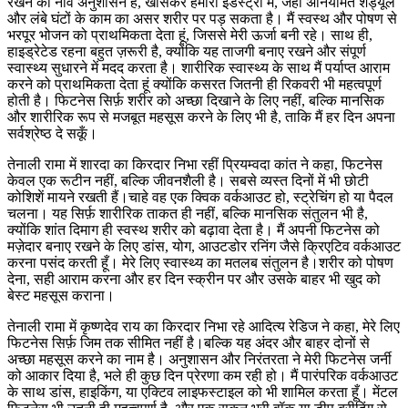
रखने की नींव अनुशासन है, खासकर हमारी इंडस्ट्री में, जहाँ अनियमित शेड्यूल
और लंबे घंटों के काम का असर शरीर पर पड़ सकता है। मैं स्वस्थ और पोषण से
भरपूर भोजन को प्राथमिकता देता हूं, जिससे मेरी ऊर्जा बनी रहे। साथ ही,
हाइड्रेटेड रहना बहुत ज़रूरी है, क्योंकि यह ताजगी बनाए रखने और संपूर्ण
स्वास्थ्य सुधारने में मदद करता है। शारीरिक स्वास्थ्य के साथ मैं पर्याप्त आराम
करने को प्राथमिकता देता हूं क्योंकि कसरत जितनी ही रिकवरी भी महत्वपूर्ण
होती है। फिटनेस सिर्फ़ शरीर को अच्छा दिखाने के लिए नहीं, बल्कि मानसिक
और शारीरिक रूप से मजबूत महसूस करने के लिए भी है, ताकि मैं हर दिन अपना
सर्वश्रेष्ठ दे सकूँ।
तेनाली रामा में शारदा का किरदार निभा रहीं प्रियम्वदा कांत ने कहा, फिटनेस
केवल एक रूटीन नहीं, बल्कि जीवनशैली है। सबसे व्यस्त दिनों में भी छोटी
कोशिशें मायने रखती हैं।चाहे वह एक क्विक वर्कआउट हो, स्ट्रेचिंग हो या पैदल
चलना। यह सिर्फ़ शारीरिक ताकत ही नहीं, बल्कि मानसिक संतुलन भी है,
क्योंकि शांत दिमाग ही स्वस्थ शरीर को बढ़ावा देता है। मैं अपनी फिटनेस को
मज़ेदार बनाए रखने के लिए डांस, योग, आउटडोर रनिंग जैसे क्रिएटिव वर्कआउट
करना पसंद करती हूँ। मेरे लिए स्वास्थ्य का मतलब संतुलन है।शरीर को पोषण
देना, सही आराम करना और हर दिन स्क्रीन पर और उसके बाहर भी खुद को
बेस्ट महसूस कराना।
तेनाली रामा में कृष्णदेव राय का किरदार निभा रहे आदित्य रेडिज ने कहा, मेरे लिए
फिटनेस सिर्फ़ जिम तक सीमित नहीं है।बल्कि यह अंदर और बाहर दोनों से
अच्छा महसूस करने का नाम है। अनुशासन और निरंतरता ने मेरी फिटनेस जर्नी
को आकार दिया है, भले ही कुछ दिन प्रेरणा कम रही हो। मैं पारंपरिक वर्कआउट
के साथ डांस, हाइकिंग, या एक्टिव लाइफस्टाइल को भी शामिल करता हूँ। मेंटल