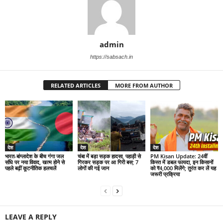
admin
https://sabsach.in
RELATED ARTICLES
MORE FROM AUTHOR
देश
देश
देश
भारत-बांग्लादेश के बीच गंगा जल
चंबा में बड़ा सड़क हादसा, पहाड़ी से
PM Kisan Update: 24वीं
संधि पर नया विवाद, खत्म होने से
गिरकर सड़क पर आ गिरी बस; 7
किस्त में डबल फायदा, इन किसानों
पहले बढ़ीं कूटनीतिक हलचलें
लोगों की गई जान
को ₹4,000 मिलेंगे; तुरंत कर लें यह
जरूरी प्रक्रिया
LEAVE A REPLY