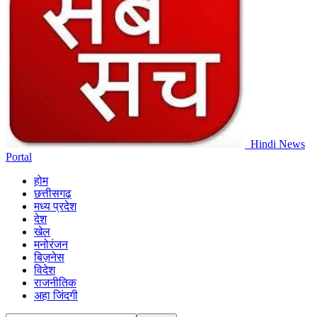
Hindi News
Portal
होम
छत्तीसगढ़
मध्य प्रदेश
देश
खेल
मनोरंजन
बिज़नेस
विदेश
राजनीतिक
अहा जिंदगी