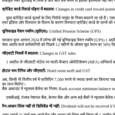
मोबाइल नंबर यूपीआई से लिंक है और आप लंबे समय से इसका इस्तेमाल नहीं कर रह
क्रेडिट कार्ड रिवार्ड पॉइन्ट में बदलाव
: Changes in credit card reward points
कुछ क्रेडिट कार्ड यूजर्स के लिए रिवॉर्ड प्वाइंट के नियम बदलने जा रहे हैं।
एयर इंडिया और विस्तारा के विलय के कारण विस्तारा क्रेडिट कार्ड के लाभों को
यूनिफाइड पेंशन स्कीम (यूपीएस):
Unified Pension Scheme (UPS)
सरकार द्वारा अगस्त 2024 में लॉन्च की गई यूनिफाइड पेंशन स्कीम (UPS) 1 अ
सेवा अवधि वाले कर्मचारियों को पिछले 12 महीनों के औसत मूल वेतन का 50% पेंश
जीएसटी नियमों में बदलाव
: Changes in GST rules
1 अप्रैल से जीएसटी पोर्टल पर मल्टी-फैक्टर ऑथेंटिकेशन (MFA) अनिवार्य कर द
होटल रूम टैरिफ और जीएसटी:
Hotel room tariff and GST
अब, किसी भी वित्तीय वर्ष में प्रतिदिन 7,500 रुपये से ज्यादा कमरे का किराया
का लाभ मिलेगा।
बैंक अकाउंट में न्यूनतम बैलेंस का नियम: Bank account minimum balance ru
एसबीआई, पंजाब नेशनल बैंक, केनरा बैंक और अन्य बड़े बैंकों ने न्यूनतम बैलेंस
पैन-आधार लिंक नहीं तो डिविडेंड भी नहीं:
Dividend will not be received if
अगर आपने 31 मार्च तक अपने पैन और आधार को लिंक नहीं किया तो 1 अप्रैल से