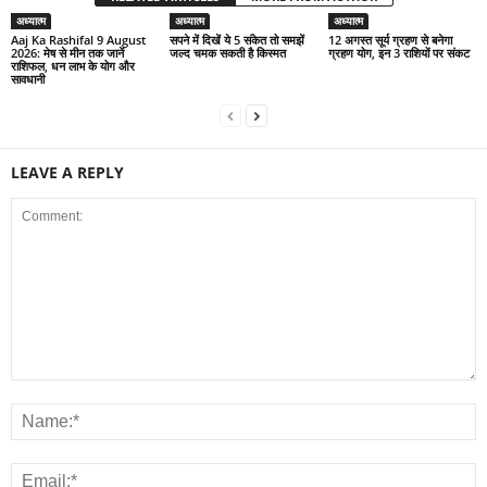
अध्यात्म
अध्यात्म
अध्यात्म
Aaj Ka Rashifal 9 August
सपने में दिखें ये 5 संकेत तो समझें
12 अगस्त सूर्य ग्रहण से बनेगा
2026: मेष से मीन तक जानें
जल्द चमक सकती है किस्मत
ग्रहण योग, इन 3 राशियों पर संकट
राशिफल, धन लाभ के योग और
सावधानी
LEAVE A REPLY