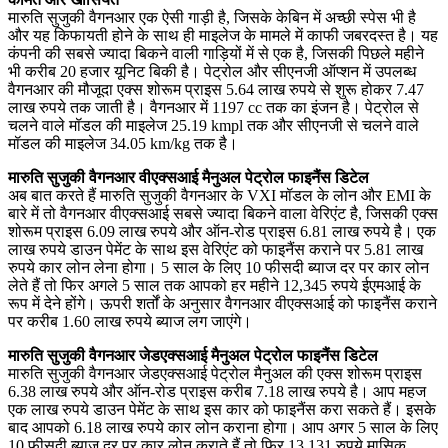
मारुति सुजुकी वैगनआर एक ऐसी गाड़ी है, जिसके केबिन में अच्छी स्पेस भी है
और यह किफायती होने के साथ ही माइलेज के मामले में काफी जबरदस्त है। यह
कंपनी की सबसे ज्यादा बिकने वाली गाड़ियों में से एक है, जिसकी पिछले महीने
भी करीब 20 हजार यूनिट बिकी है। पेट्रोल और सीएनजी ऑप्शन में उपलब्ध
वैगनआर की मौजूदा एक्स शोरूम प्राइस 5.64 लाख रुपये से शुरू होकर 7.47
लाख रुपये तक जाती है। वैगनआर में 1197 cc तक का इंजन है। पेट्रोल से
चलने वाले मॉडल की माइलेज 25.19 kmpl तक और सीएनजी से चलने वाले
मॉडल की माइलेज 34.05 km/kg तक है।
मारुति सुजुकी वैगनआर वीएक्सआई मैनुअल पेट्रोल फाइनैंस डिटेल
अब बात करते हैं मारुति सुजुकी वैगनआर के VXI मॉडल के लोन और EMI के
बारे में तो वैगनआर वीएक्सआई सबसे ज्यादा बिकने वाला वेरिएंट है, जिसकी एक्स
शोरूम प्राइस 6.09 लाख रुपये और ऑन-रोड प्राइस 6.81 लाख रुपये है। एक
लाख रुपये डाउन पेमेंट के साथ इस वेरिएंट को फाइनैंस कराने पर 5.81 लाख
रुपये कार लोन लेना होगा। 5 साल के लिए 10 फीसदी ब्याज दर पर कार लोन
लेते हैं तो फिर अगले 5 साल तक आपको हर महीने 12,345 रुपये ईएमआई के
रूप में देने होंगे। ऊपरी शर्तों के अनुसार वैगनआर वीएक्सआई को फाइनैंस कराने
पर करीब 1.60 लाख रुपये ब्याज लग जाएंगे।
मारुति सुजुकी वैगनआर जेडएक्सआई मैनुअल पेट्रोल फाइनैंस डिटेल
मारुति सुजुकी वैगनआर जेडएक्सआई पेट्रोल मैनुअल की एक्स शोरूम प्राइस
6.38 लाख रुपये और ऑन-रोड प्राइस करीब 7.18 लाख रुपये है। आप महज
एक लाख रुपये डाउन पेमेंट के साथ इस कार को फाइनैंस करा सकते हैं। इसके
बाद आपको 6.18 लाख रुपये कार लोन कराना होगा। आप अगर 5 साल के लिए
10 फीसदी ब्याज दर पर कार लोन कराते हैं तो फिर 13,131 रुपये मासिक